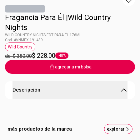
Fragancia Para Él |Wild Country
Nights
WILD COUNTRY NIGHTS EDT PARA ÉL 176ML
Cod. AVNMEX-191489 -
Wild Country
Etiqueta Wild Country
$ 228.00
de: $ 380.00
-40%
Etiqueta -40%
agregar a mi bolsa
Descripción
WILD COUNTRY NIGHTS EDT PARA ÉL 176ML
Fougére oriental acorde de cielo azul cobalto, madera
ahumada, cuero de hoguera. Contenido: 176 ml.
más productos de la marca
explorar