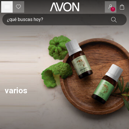
!
varios