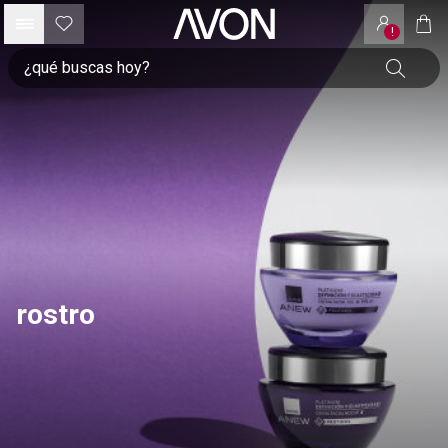
!
rostro