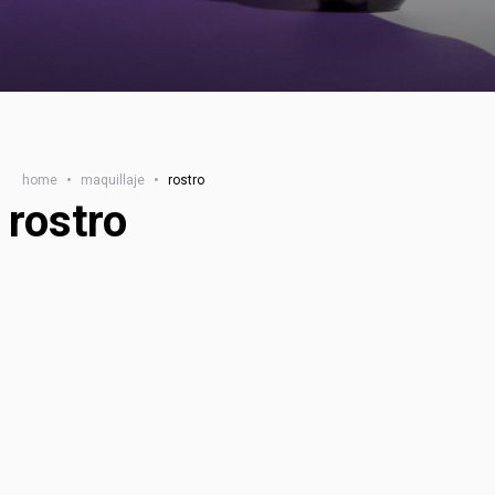
home
•
maquillaje
•
rostro
rostro