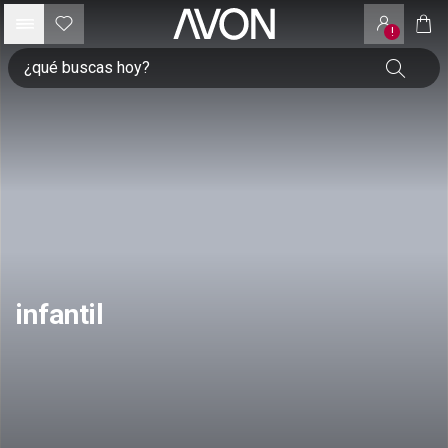
!
infantil