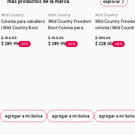
más productos de la marca
explorar
tu masculinidad y tu verdadera pasión por la libertad. Para
hombres indomables.
Wild Country
Wild Country
Wild Country
Colonia para caballero
Intégralo en tu día a día y convierte tus mañanas en
Wild Country Freedom
Wild Country Freed
momentos transformadores. Además, es ideal para
| Wild Country Boot
Boot Colonia para
colonia | Wild Countr
ocasiones elegantes o nocturnas, gracias a su carácter
Caballero | Wild
$ 416.00
$ 416.00
$ 380.00
distintivo y sofisticado.
Country
$ 289.99
$ 289.99
$ 228.00
-30%
-30%
-40%
Etiqueta -30%
Etiqueta -30%
Etiqueta -4
Vive tu libertad y enfrenta desafíos con ese espíritu fuerte
y resistente que no tiene límites. Logra la excelencia sin
dejar de lado tu estilo y sofisticación.
Contenido:
Colonia para caballero: 176 ml.
Familia aromática:
Fougére Oriental, bergamota, menta.
Tipo:
Fragancia en spray para Él.
agregar a mi bolsa
agregar a mi bolsa
agregar a mi bols