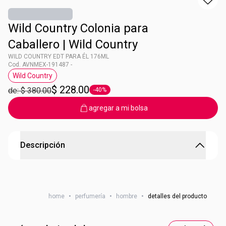
Wild Country Colonia para
Caballero | Wild Country
WILD COUNTRY EDT PARA ÉL 176ML
Cod. AVNMEX-191487 -
Wild Country
Etiqueta Wild Country
$ 228.00
de: $ 380.00
-40%
Etiqueta -40%
agregar a mi bolsa
Descripción
WILD COUNTRY EDT PARA ÉL 176ML
PARA HOMBRES AUTÉNTICOS
home
•
perfumería
•
hombre
•
detalles del producto
TU INSTINTO DE LIBERTAD
Enseña tu lado feroz con esta clásica y casual fragancia
que mezcla bergamota, especias y maderas despertando