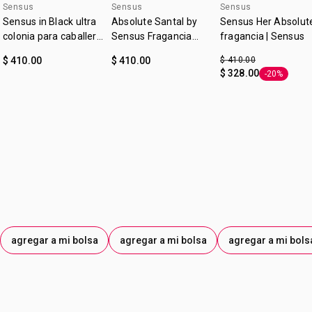
Sensus
Sensus
Sensus
Sensus in Black ultra
Absolute Santal by
Sensus Her Absolut
colonia para caballero
Sensus Fragancia
fragancia | Sensus
con atomizador |
para Él | Sensus
$ 410.00
$ 410.00
$ 410.00
Sensus
$ 328.00
-20%
Etiqueta -2
agregar a mi bolsa
agregar a mi bolsa
agregar a mi bols