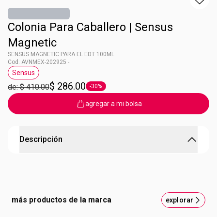
Colonia Para Caballero | Sensus
Magnetic
SENSUS MAGNETIC PARA EL EDT 100ML
Cod. AVNMEX-202925 -
Sensus
Etiqueta Sensus
$ 286.00
de: $ 410.00
-30%
Etiqueta -30%
agregar a mi bolsa
Descripción
SENSUS MAGNETIC PARA EL EDT 100ML
Familia aromática: sandía, geranio africano. .
Contenido: 100 ml
más productos de la marca
explorar