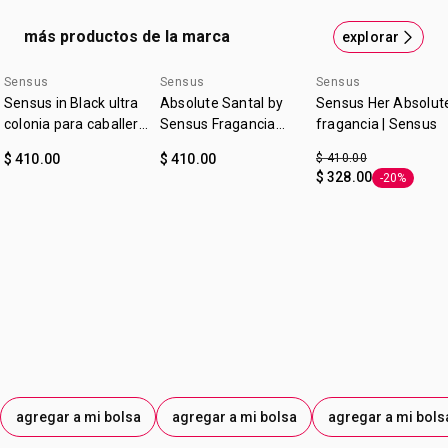
Contenido:
100 ml
más productos de la marca
explorar
Sensus
Sensus
Sensus
Sensus in Black ultra
Absolute Santal by
Sensus Her Absolut
colonia para caballero
Sensus Fragancia
fragancia | Sensus
con atomizador |
para Él | Sensus
$ 410.00
$ 410.00
$ 410.00
Sensus
$ 328.00
-20%
Etiqueta -2
agregar a mi bolsa
agregar a mi bolsa
agregar a mi bols