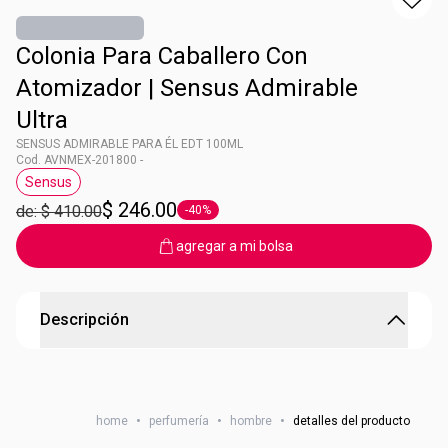
Colonia Para Caballero Con
Atomizador | Sensus Admirable
Ultra
SENSUS ADMIRABLE PARA ÉL EDT 100ML
Cod. AVNMEX-201800 -
Sensus
Etiqueta Sensus
$ 246.00
de: $ 410.00
-40%
Etiqueta -40%
agregar a mi bolsa
Descripción
SENSUS ADMIRABLE PARA ÉL EDT 100ML
La esencia de los admirable
home
•
perfumería
•
hombre
•
detalles del producto
Sensus Admirable, una impactante fragancia para Él
Nuez moscada, orris, vetiver