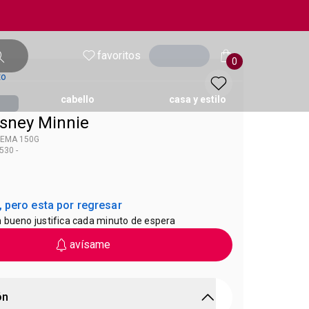
favoritos
entrar
0
to
cabello
casa y estilo
sney Minnie
REMA 150G
530 -
ol
Avon Kids
 pero esta por regresar
 bueno justifica cada minuto de espera
avísame
ón