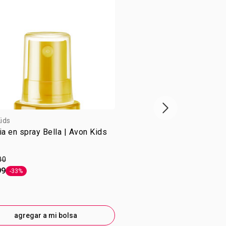
Próxima presenta
ids
ia en spray Bella | Avon Kids
00
99
-33%
Etiqueta -33%
agregar a mi bolsa