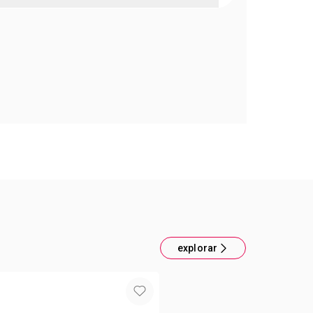
NNIE CREMA 150G
camente probados. Recomendados a partir de 3
explorar