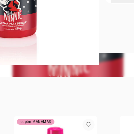
DISNEY MI
Dermatológi
años.
cupón: GANAMAS