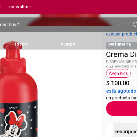
consultor
evaluar produc
rostro
cuerpo
perfumería
Crema Di
DISNEY MINNIE C
Cod. AVNMEX-208
ntos
 de pies
iadores y exfoliantes
productos para peinado
higiene íntima
serum
protección solar
tratamientos anti-acné
spray corporales
tecnología Protin
Avon Kids
Etiqueta 
$ 100.00
está agotado,
un producto tan
Descripci