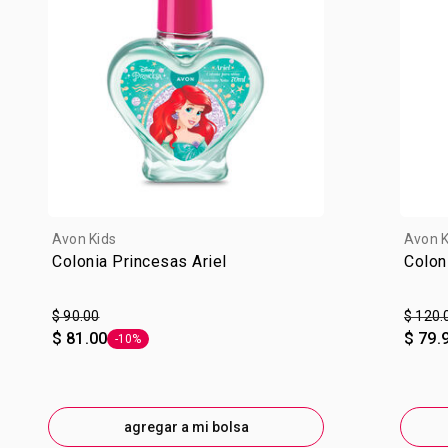
Avon Kids
Avon K
Colonia Princesas Ariel
Colon
$ 90.00
$ 120.
$ 81.00
$ 79.
-10%
Etiqueta -10%
agregar a mi bolsa