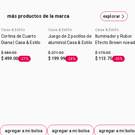
Especificaciones:
5 V, 50 Hz, 4 W.
Incluye:
más productos de la marca
Puerto USB Android.
explorar
Tubo de salida de acero inoxidable.
Tubo de absorción de silicón.
Casa & Estilo
Casa & Estilo
Casa & Estilo
cupón: GANAMAS
cupón: GANAMAS
Adaptador para boquilla de silicón.
Cortina de Cuarto
Juego de 2 pocillos de
Iluminador y Rubor
Instructivo.
Diana | Casa & Estilo
aluminio| Casa & Estilo
Efecto Brown ncead
Manguera (7 x 13 x 50 cm).
Color Trend
$ 686.00
$ 271.00
$ 175.00
$ 499.00
$ 199.99
$ 113.75
-27%
-26%
-35%
Etiqueta -27%
Etiqueta -26%
Etiqueta -3
agregar a mi bolsa
agregar a mi bolsa
agregar a mi bols