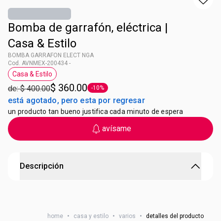
Bomba de garrafón, eléctrica |
Casa & Estilo
BOMBA GARRAFON ELECT NGA
Cod. AVNMEX-200434 -
Casa & Estilo
Etiqueta Casa & Estilo
$ 360.00
de: $ 400.00
-10%
Etiqueta -10%
está agotado, pero esta por regresar
un producto tan bueno justifica cada minuto de espera
avísame
Descripción
BOMBA GARRAFON ELECT NGA
Bomba Eléctrica para Garrafón Black**
home
•
casa y estilo
•
varios
•
detalles del producto
Material:
Plástico y metal.