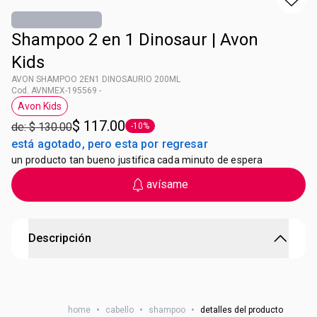
Shampoo 2 en 1 Dinosaur | Avon
Kids
AVON SHAMPOO 2EN1 DINOSAURIO 200ML
Cod. AVNMEX-195569 -
Avon Kids
Etiqueta Avon Kids
$ 117.00
de: $ 130.00
-10%
Etiqueta -10%
está agotado, pero esta por regresar
un producto tan bueno justifica cada minuto de espera
avísame
Descripción
AVON SHAMPOO 2EN1 DINOSAURIO 200ML
Shampoo y acondicionador 2 en 1. Dermatológicamente
home
•
cabello
•
shampoo
•
detalles del producto
probado. Sin lágrimas. Contenido: 200 ml