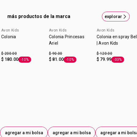
más productos de la marca
explorar
Avon Kids
Avon Kids
Avon Kids
cupón: GANAMAS
cupón: GANAMAS
Colonia
Colonia Princesas
Colonia en spray Bel
Ariel
| Avon Kids
$ 200.00
$ 90.00
$ 120.00
$ 180.00
$ 81.00
$ 79.99
-10%
-10%
-33%
Etiqueta -10%
Etiqueta -10%
Etiqueta -33%
agregar a mi bolsa
agregar a mi bolsa
agregar a mi bols