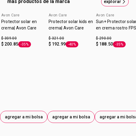
más productos de la marca
explorar
Avon Care
Avon Care
Avon Care
Protector solar en
Protector solar kids en
Sun+ Protector sola
crema| Avon Care
crema| Avon Care
en crema rostro FP
50 | Avon Care
$ 309.00
$ 321.00
$ 290.00
$ 200.85
$ 192.99
$ 188.50
-35%
-40%
-35%
Etiqueta -35%
Etiqueta -40%
Etiqueta -3
agregar a mi bolsa
agregar a mi bolsa
agregar a mi bols