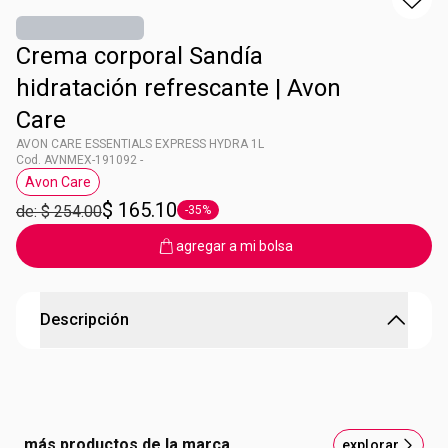
Crema corporal Sandía
hidratación refrescante | Avon
Care
AVON CARE ESSENTIALS EXPRESS HYDRA 1L
Cod. AVNMEX-191092 -
Avon Care
Etiqueta Avon Care
$ 165.10
de: $ 254.00
-35%
Etiqueta -35%
agregar a mi bolsa
Descripción
AVON CARE ESSENTIALS EXPRESS HYDRA 1L
HIDRATACIÓN PROFUNDA Y DURADERA OASIS DE
FRESCURA E HIDRATACIÓN Experimenta el abrazo
más productos de la marca
explorar