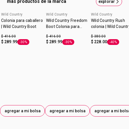
más productos de la marca
explorar
Wild Country
Wild Country
Wild Country
Colonia para caballero
Wild Country Freedom
Wild Country Rush
| Wild Country Boot
Boot Colonia para
colonia | Wild Countr
Caballero | Wild
$ 416.00
$ 416.00
$ 380.00
Country
$ 289.99
$ 289.99
$ 228.00
-30%
-30%
-40%
Etiqueta -30%
Etiqueta -30%
Etiqueta -4
agregar a mi bolsa
agregar a mi bolsa
agregar a mi bols