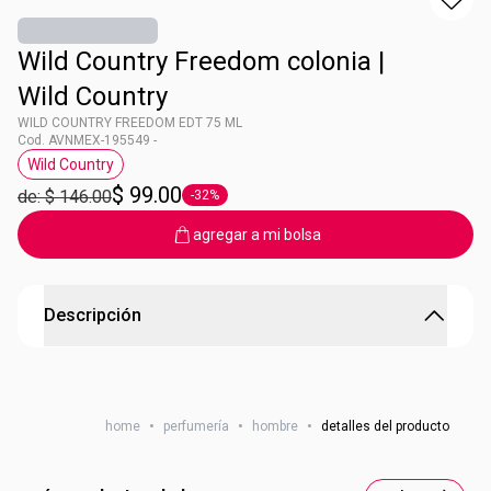
Wild Country Freedom colonia |
Wild Country
WILD COUNTRY FREEDOM EDT 75 ML
Cod. AVNMEX-195549 -
Wild Country
Etiqueta Wild Country
$ 99.00
de: $ 146.00
-32%
Etiqueta -32%
agregar a mi bolsa
Descripción
WILD COUNTRY FREEDOM EDT 75 ML
Wild Country Freedom colonia en spray para caballero
home
•
perfumería
•
hombre
•
detalles del producto
Busca una sobredosis de libertad. Familia aromática:
fougère maderosa, ladendín, falso índigo, acorde
Petrichor. Contenido: 75 ml