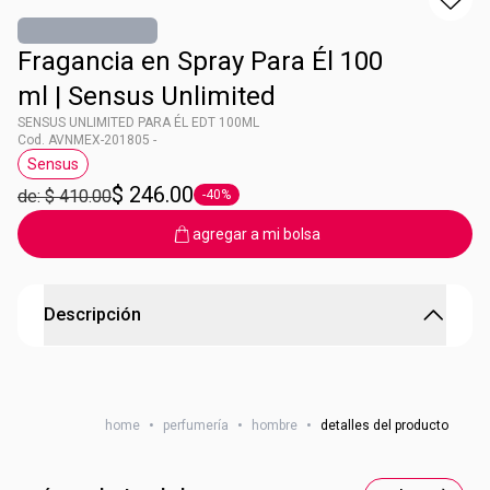
Fragancia en Spray Para Él 100
ml | Sensus Unlimited
SENSUS UNLIMITED PARA ÉL EDT 100ML
Cod. AVNMEX-201805 -
Sensus
Etiqueta Sensus
$ 246.00
de: $ 410.00
-40%
Etiqueta -40%
agregar a mi bolsa
Descripción
SENSUS UNLIMITED PARA ÉL EDT 100ML
EL VERDADERO ÉXITO ES VIVIR SIN LÍMITES. ESTOY
home
•
perfumería
•
hombre
•
detalles del producto
DONDE QUERÍA, LLEGARÉ A DONDE QUIERO Descubre
Sensus Unlimited, una fragancia masculina que te invita a
superar tus límites y alcanzar tus metas más ambiciosas.