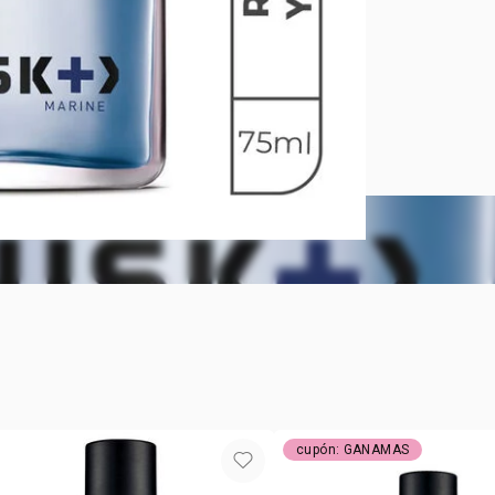
Musk Marine
de la fuerza
cardamomo, 
cupón: GANAMAS