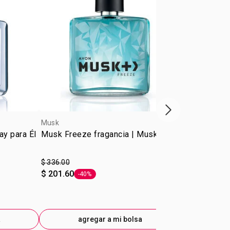
Próxima presenta
Musk
Musk
ay para Él
Musk Freeze fragancia | Musk
Musk Marine
$ 336.00
$ 336.00
$ 201.60
$ 201.60
-40%
-40
Etiqueta -40%
Eti
a
agregar a mi bolsa
ag