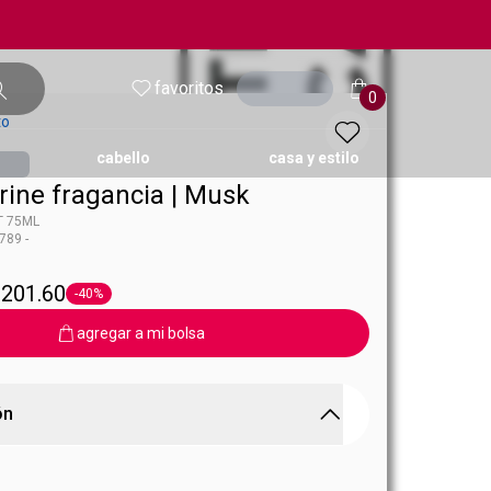
favoritos
entrar
0
to
cabello
casa y estilo
ine fragancia | Musk
T 75ML
789 -
ol
sk
 201.60
-40%
Etiqueta -40%
agregar a mi bolsa
ón
NE EDT 75ML