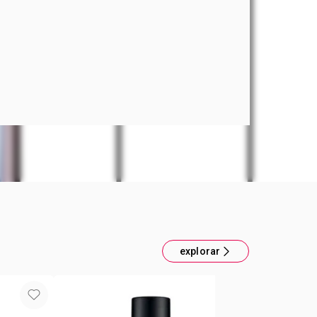
 fragancia en spray para él Energía que proviene
 del mar. Familia aromática: fougère aromática,
menta, lavanda. Contenido: 75 ml
explorar