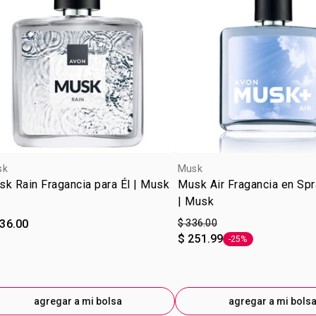
sk
Musk
k Rain Fragancia para Él | Musk
Musk Air Fragancia en Spr
| Musk
336.00
$ 336.00
$ 251.99
-25%
Etiqueta -25%
agregar a mi bolsa
agregar a mi bols