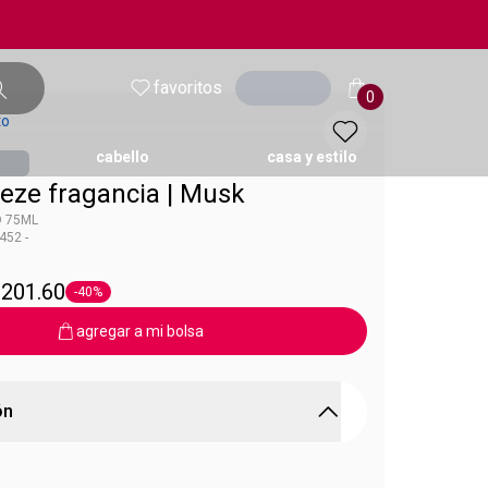
favoritos
entrar
0
to
cabello
casa y estilo
eze fragancia | Musk
D 75ML
452 -
ol
sk
 201.60
-40%
Etiqueta -40%
agregar a mi bolsa
ón
ZE ETD 75ML