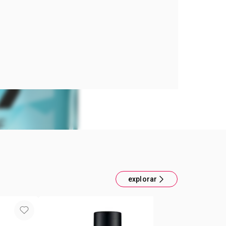
 FRESCURA EXTREMAS EMANA UN ESPÍRITU
ENTURERO Musk Freeze de Avon es mucho más
ancia; es una explosión de energía y frescura que
rá en cada aventura. Con su innovadora
ivernal, sentirás una ráfaga de aire estimulante,
on notas de albahaca fría, acorde alpino y musgo
e te transportarán a las cumbres más heladas.
a vegana de 75 ml, con su aroma maderoso
fougère, es la elección perfecta para el hombre
e busca una sensación de frescura intensa y
eal para el uso diario, casual o deportivo.
n la vigorización helada con Musk Freeze. Sus
ntes y frías, energizadas por los aromas alpinos y
 acorde Ice, crean una experiencia olfativa única
a pureza de los picos nevados. Con toques de
explorar
as y mandarina, esta fragancia, libre de crueldad
ullosamente argentina, no solo te hará sentir
speante, sino que también reflejará tu espíritu
turero. Descubre la increíble fuerza de Musk