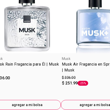
Freeze y déj
revitalizad
aromática: 
alpino* y mu
hivernal. Es
sk
Musk
k Rain Fragancia para Él | Musk
Musk Air Fragancia en Spr
| Musk
336.00
$ 336.00
$ 251.99
-25%
Etiqueta -25%
agregar a mi bolsa
agregar a mi bols