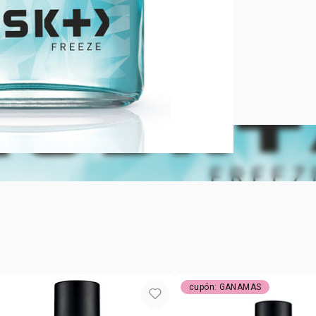
ENERGÍA Y
LIBRE Y AV
que una frag
te acompaña
tecnología H
combinada c
de roble qu
Esta coloni
aromático y 
dinámico qu
duradera, id
Sumérgete e
notas crujie
el exclusivo
que evoca l
menta, hierb
animal y org
cupón: GANAMAS
fresco y chi
libre y aven