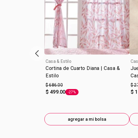
escaparate de productos anterior
Casa & Estilo
Cas
Cortina de Cuarto Diana | Casa &
Jue
Estilo
Cas
$ 686.00
$ 2
$ 499.00
$ 
-27%
Etiqueta -27%
agregar a mi bolsa