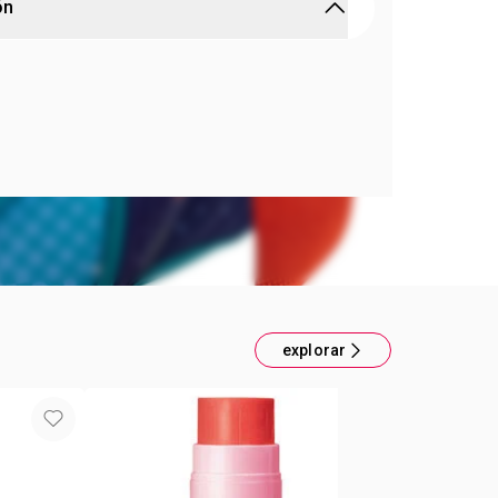
ón
TERMICA STITCH
antil
Stitch
con Asa y Correa
n:
Lonchera de Stitch ideal para los pequeños fans
uenta con asa superior, correa ajustable y cierre
 llevar alimentos de forma cómoda y protegida.
nterior permite almacenar snacks y bebidas,
a la escuela o paseos.
rtido:
Estampado de Stitch con colores vivos.
ansportar:
Asa y correa ajustable.
ro:
Protege el contenido.
sistente y fácil de limpiar
explorar