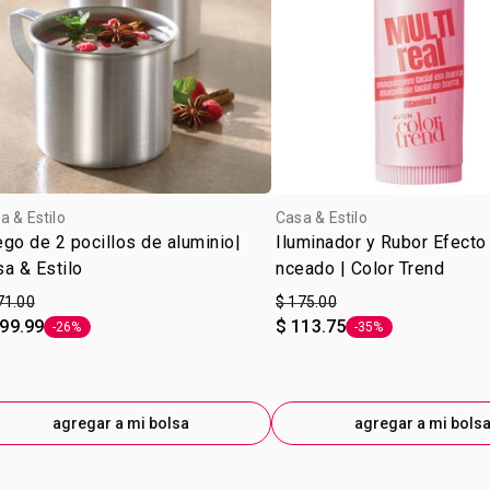
a & Estilo
Casa & Estilo
go de 2 pocillos de aluminio|
Iluminador y Rubor Efect
a & Estilo
nceado | Color Trend
71.00
$ 175.00
199.99
$ 113.75
-26%
-35%
Etiqueta -26%
Etiqueta -35%
agregar a mi bolsa
agregar a mi bols