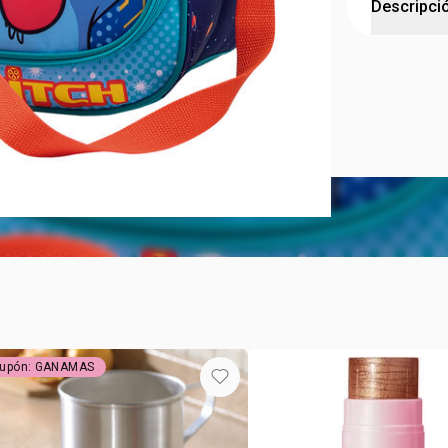
Descripci
LONCHERA 
Lonchera Inf
Descripció
de Disney. C
seguro para
Su amplio i
perfecta par
Diseño Dive
Fácil de Tr
Cierre Segu
Material:
Re
upón: GANAMAS