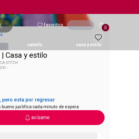
favoritos
entrar
0
to
cabello
casa y estilo
| Casa y estilo
CA STITCH
241 -
ol
 Casa & Estilo
 pero esta por regresar
 bueno justifica cada minuto de espera
avísame