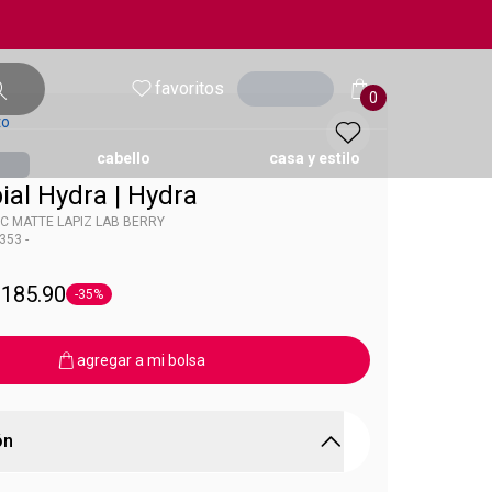
favoritos
entrar
0
to
cabello
casa y estilo
ial Hydra | Hydra
C MATTE LAPIZ LAB BERRY
353 -
ol
 Hydramatic
 185.90
-35%
Etiqueta -35%
agregar a mi bolsa
ón