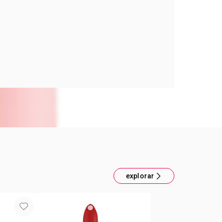
AMATIC MATTE LAPIZ LAB MAGENTA
con un aspecto más hidratado, voluminoso y suave.
e intenso con la combinación de ácido hialurónico
a Magenta
explorar