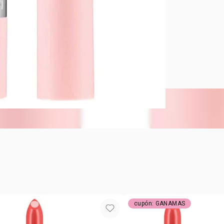
AVON HYDR
Tus labios 
9 tonos mat
y glicerina.
Tono:
Hydr
cupón: GANAMAS