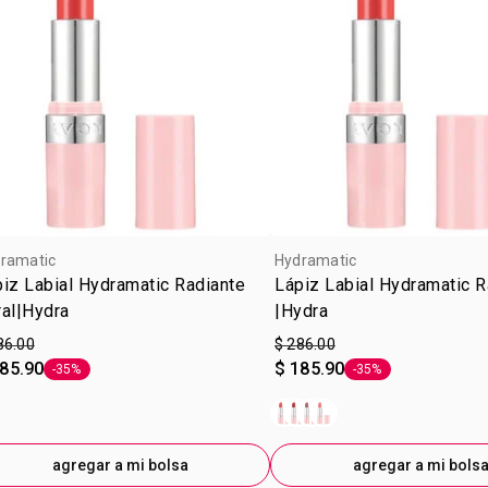
ramatic
Hydramatic
iz Labial Hydramatic Radiante
Lápiz Labial Hydramatic R
al|Hydra
|Hydra
86.00
$ 286.00
185.90
$ 185.90
-35%
-35%
Etiqueta -35%
Etiqueta -35%
agregar a mi bolsa
agregar a mi bols