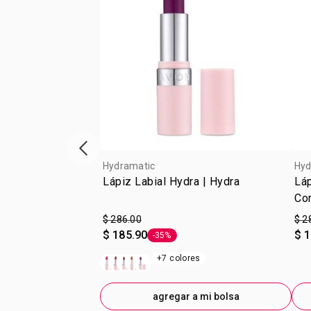
escaparate de productos anterior
Hydramatic
Hyd
Lápiz Labial Hydra | Hydra
Láp
Cor
$ 286.00
$ 2
$ 185.90
$ 
-35%
Etiqueta -35%
+7 colores
agregar a mi bolsa