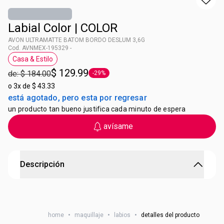
Labial Color | COLOR
AVON ULTRAMATTE BATOM BORDO DESLUM 3,6G
Cod. AVNMEX-195329 -
Casa & Estilo
Etiqueta Casa & Estilo
$ 129.99
de: $ 184.00
-29%
Etiqueta -29%
o
3x de $ 43.33
está agotado, pero esta por regresar
un producto tan bueno justifica cada minuto de espera
avísame
Descripción
AVON ULTRA MATTE NUDE LUXE
Labial Color Nude Luxe El labial **Nude Luxe** es la
home
•
maquillaje
•
labios
•
detalles del producto
elección perfecta para un acabado sofisticado y elegante.