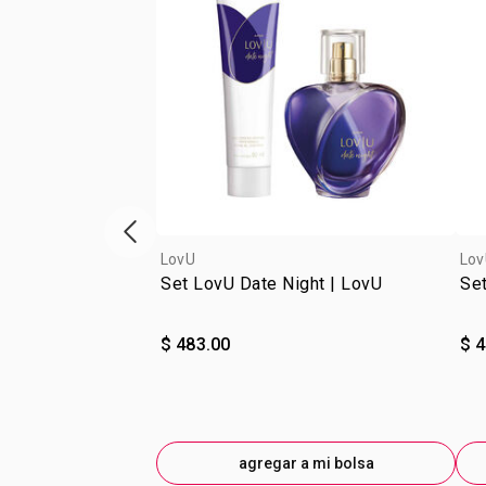
escaparate de productos anterior
LovU
Lov
Set LovU Date Night | LovU
Se
$ 483.00
$ 
agregar a mi bolsa