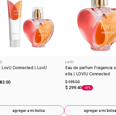
vibrante y 
vaya, realz
frescura.
Incluye:
1 Fragancia 
1 Loción en
Familia arom
de rosas, sá
U
LovU
t LovU Connected | LovU
Eau de parfum Fragancia s
ella | LOVIU Connected
483.00
$ 499.00
$ 299.40
-40%
Etiqueta -40%
agregar a mi bolsa
agregar a mi bols