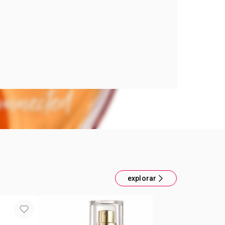
ESTELA INOLVIDABLE
n la esencia de LovU Connected, un set
ra despertar tus sentidos y dejar una estela
. Este cautivador conjunto, de la familia
oral frutal, inicia su narrativa olfativa con la
rina, una explosión cítrica que irradia alegría.
 desarrollo con una delicada mezcla de rosas,
n una elegancia atemporal y un romanticismo
se asienta sobre la calidez del sándalo, un aroma
ue envuelve con su intensidad fuerte, dejando
uradera y un aura de sofisticación. Cada día, inicia
 conexión con la fragancia spray de 50 ml,
sutilmente para que te acompañe en cada
indándote confianza.
explorar
 esta experiencia sensorial aplicando la loción
rfumada de 90 ml sobre tu piel, nutriéndola
 envuelve en la misma esencia envolvente. Este
l para quien busca expresar su personalidad