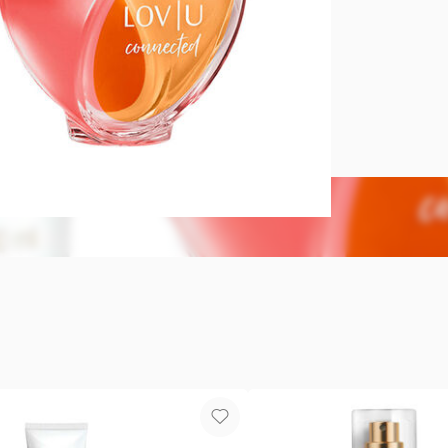
DEJA UNA 
Sumérgete e
diseñado pa
inolvidable
aromática fl
vivaz manda
Continúa su
que aporta
profundo.
Finalmente, 
amaderado q
una huella d
tu ritual de
rociándola 
momento, br
Complementa
en crema pe
mientras la
dúo es idea