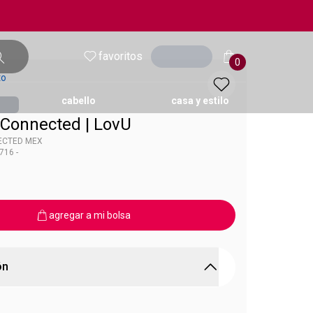
favoritos
entrar
0
to
cabello
casa y estilo
 Connected | LovU
NECTED MEX
716 -
ol
vU
agregar a mi bolsa
ón
U CONNECTED MEX