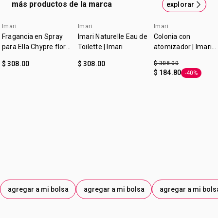
más productos de la marca
explorar
sensualidad que perdura.
Contenido:
50 ml.
Imari
Imari
Imari
Fragancia en Spray
Imari Naturelle Eau de
Colonia con
para Ella Chypre floral,
Toilette | Imari
atomizador | Imari
*Un ingrediente superreciclado es aquel que más del 50%
Rosas y Vainilla | Imari
Corset
de su carbono se obtuvo de un material que fue residuo o
$ 308.00
$ 308.00
$ 308.00
producto secundario de un proceso.
$ 184.80
-40%
Etiqueta -4
agregar a mi bolsa
agregar a mi bolsa
agregar a mi bols