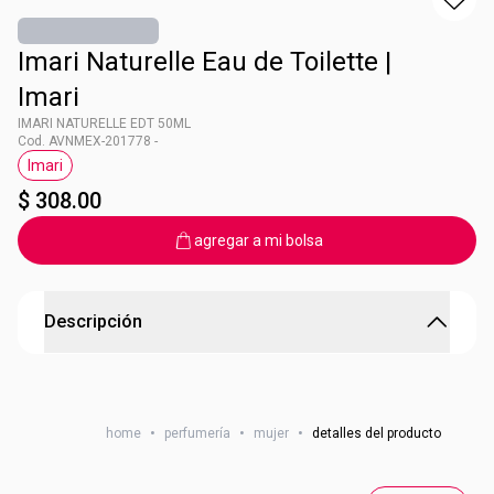
Imari Naturelle Eau de Toilette |
Imari
IMARI NATURELLE EDT 50ML
Cod. AVNMEX-201778 -
Imari
Etiqueta Imari
$ 308.00
agregar a mi bolsa
Descripción
IMARI NATURELLE EDT 50ML
Imari Naturelle Fragancia spray para Ella
home
•
perfumería
•
mujer
•
detalles del producto
El agua de rosas suprareciclada*.
complementa tu
belleza natural y sus
notas de durazno y musk
crean una