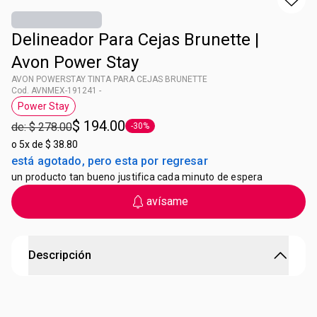
Delineador Para Cejas Brunette |
Avon Power Stay
AVON POWERSTAY TINTA PARA CEJAS BRUNETTE
Cod. AVNMEX-191241 -
Power Stay
Etiqueta Power Stay
$ 194.00
de: $ 278.00
-30%
Etiqueta -30%
o
5x de $ 38.80
está agotado, pero esta por regresar
un producto tan bueno justifica cada minuto de espera
avísame
Descripción
AVON POWERSTAY TINTA PARA CEJAS BRUNETTE
Delineador para cejas con tecnología color lock.