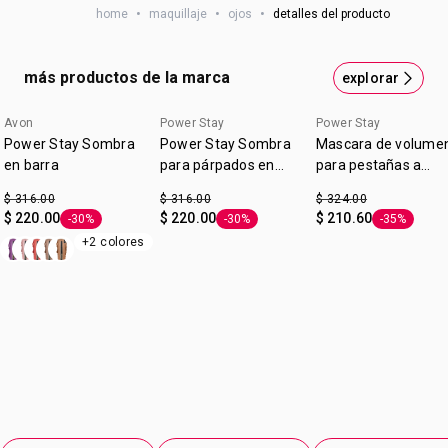
Hasta 3 días de duración para que restista días sin
home
•
maquillaje
•
ojos
•
detalles del producto
correrse o desvanecerse.
Mayor definición y acabado natural con aplicador fino y
preciso.
más productos de la marca
explorar
Tono:
Brunette
Avon
Power Stay
Power Stay
cupón: GANAMAS
Power Stay Sombra
Power Stay Sombra
Mascara de volume
en barra
para párpados en
para pestañas a
barra 16 horas de
prueba de agua |
$ 316.00
$ 316.00
$ 324.00
duracion*
Power Stay
$ 220.00
$ 220.00
$ 210.60
-30%
-30%
-35%
Etiqueta -30%
Etiqueta -30%
Etiqueta -3
+2 colores