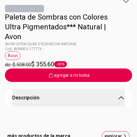
Paleta de Sombras con Colores
Ultra Pigmentados*** Natural |
Avon
AVON ULTRA QUAD EYESHADOW NATURAL
Cod. AVNMEX-177776 -
Avon
Etiqueta Avon
$ 355.60
de: $ 508.00
-30%
Etiqueta -30%
agregar a mi bolsa
Descripción
AVON ULTRA QUAD EYESHADOW NATURAL
LANZAMIENTO CON COLORES ULTRA PIGMENTADOS*
más productos de la marca
Descubre la magia en tus manos con nuestra paleta de
explorar