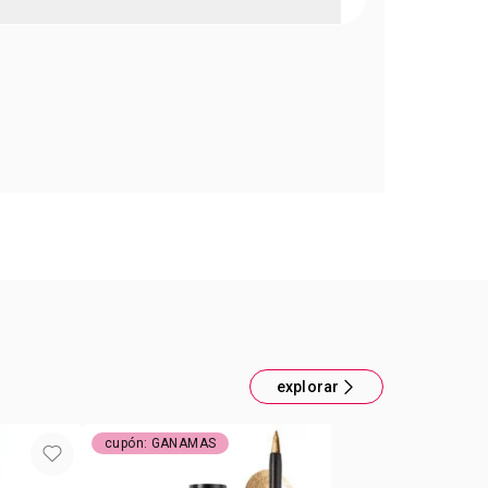
ERSTAY MASCARA WPROOF
volumen para pestañas a prueba de agua. Tono
ck Sin correrse y sin grumos. Fórmula con
oteínas y aminoácidos. Cepillo curvo para cubrir
a. 9 veces más volumen a prueba de agua.*
0 g *Basado en un estudip de eficacia clínica.
explorar
cupón: GANAMAS