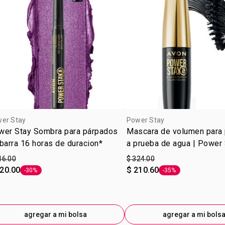
er Stay
Power Stay
wer Stay Sombra para párpados
Mascara de volumen para
barra 16 horas de duracion*
a prueba de agua | Power
16.00
$ 324.00
220.00
$ 210.60
-30%
-35%
Etiqueta -30%
Etiqueta -35%
agregar a mi bolsa
agregar a mi bols