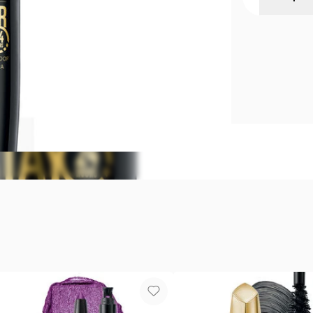
AVON POW
Mascara de 
Blackest Bla
colágeno, pr
cada pestañ
Contenido: 1