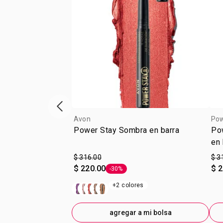
escaparate de productos anterior
Avon
Pow
Power Stay Sombra en barra
Po
en 
$ 316.00
$ 3
$ 220.00
$ 
-30%
Etiqueta -30%
+2 colores
agregar a mi bolsa