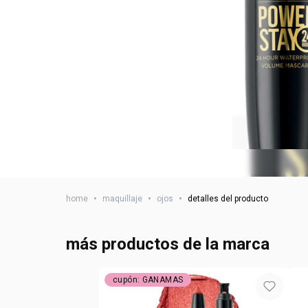
home
•
maquillaje
•
ojos
•
detalles del producto
más productos de la marca
cupón: GANAMAS