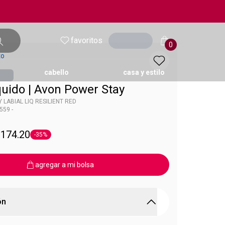
favoritos
entrar
0
to
cabello
casa y estilo
quido | Avon Power Stay
LABIAL LIQ RESILIENT RED
559 -
ol
 Power Stay
 174.20
-35%
Etiqueta -35%
agregar a mi bolsa
ón