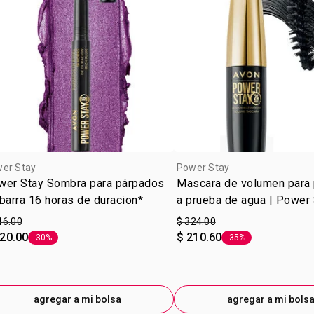
er Stay
Power Stay
wer Stay Sombra para párpados
Mascara de volumen para
barra 16 horas de duracion*
a prueba de agua | Power
16.00
$ 324.00
220.00
$ 210.60
-30%
-35%
Etiqueta -30%
Etiqueta -35%
agregar a mi bolsa
agregar a mi bols