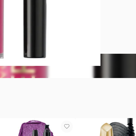
AVON POWE
Por su colo
Se siente li
y aceite de o
Aplicación 
correrse ni 
Tono:
Fail 