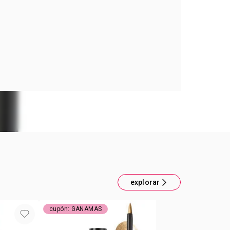
RSTAY BATOM LIQ ROSA MAGENTA
r con acabado mate de alto impacto.
gero y nada pegajoso por sus extractos de granada
liva.
en una sola pasada que seca rápidamente, sin
transferirse
Proof Fuchsia
explorar
cupón: GANAMAS