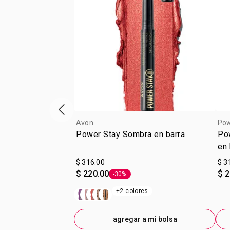
escaparate de productos anterior
Avon
Pow
Power Stay Sombra en barra
Po
en 
$ 316.00
$ 3
$ 220.00
$ 
-30%
Etiqueta -30%
+2 colores
agregar a mi bolsa