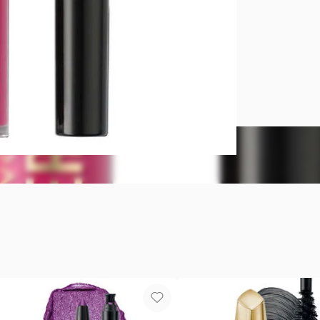
AVON POWE
Por su colo
Se siente li
y aceite de o
Aplicación 
correrse ni 
Tono:
Fail 