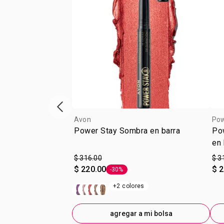
escaparate de productos anterior
Avon
Pow
Power Stay Sombra en barra
Po
en 
$ 316.00
$ 3
$ 220.00
$ 
-30%
Etiqueta -30%
+2 colores
agregar a mi bolsa