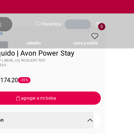
favoritos
entrar
0
to
cabello
casa y estilo
quido | Avon Power Stay
LABIAL LIQ RESILIENT RED
559 -
ol
 Power Stay
 174.20
-35%
Etiqueta -35%
agregar a mi bolsa
ón