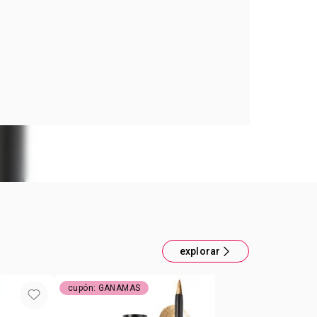
RSTAY BATOM LIQ ROSA MAGENTA
r con acabado mate de alto impacto.
gero y nada pegajoso por sus extractos de granada
liva.
en una sola pasada que seca rápidamente, sin
transferirse
Proof Fuchsia
explorar
cupón: GANAMAS