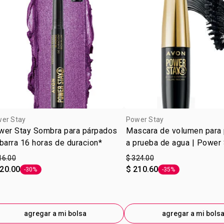
er Stay
Power Stay
wer Stay Sombra para párpados
Mascara de volumen para
barra 16 horas de duracion*
a prueba de agua | Power
16.00
$ 324.00
220.00
$ 210.60
-30%
-35%
Etiqueta -30%
Etiqueta -35%
agregar a mi bolsa
agregar a mi bols