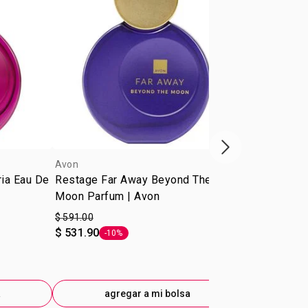
Próxima presenta
Avon
Avon
ia Eau De
Restage Far Away Beyond The
Restage Fa
Moon Parfum | Avon
Parfum|Avo
$ 591.00
$ 591.00
$ 531.90
$ 519.00
-10%
-12
Etiqueta -10%
Eti
a
agregar a mi bolsa
ag