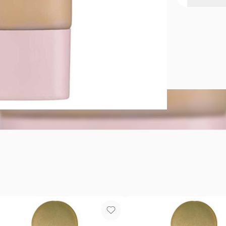
AVON MC S
Maquillaje +
Base sérum 
Ideal para p
+ Incrementa
+ Hidrata tu
luego de do
+ Combina a
brindando pr
+ Protecció
Tono: Nude
*Ingrediente
acondicionad
antioxidant
**Basado en 
***Este prod