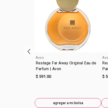
escaparate de productos anterior
Avon
Av
Restage Far Away Original Eau de
Re
Parfum | Avon
Pa
$ 591.00
$ 
agregar a mi bolsa