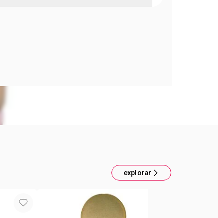
ERUM BASE DE MAQUILLAJE 210Q
 cuidado + protección
con 82% de ingredientes de cuidado de la piel*
ieles sensibles
 212% la humectación de la piel al instante**
 piel hasta 72hrs. después de desmaquillarte,
s semanas de uso repetido***
ntioxidantes como derivados de Vitamina C y E,
otección contra los radicales libres****
n FPS 30***
s de cuidado de la piel incluyen: protectores UV,
ores de la piel, agentes hidratantes y
es
un estudio de eficacia clínica
explorar
ucto no es protector solar