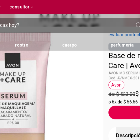
consultor
evaluar produc
rostro
cuerpo
perfumería
Base de 
Care | Av
ntos
 de pies
iadores y exfoliantes
productos para peinado
higiene íntima
serum
protección solar
tratamientos anti-acné
spray corporales
tecnología Protin
AVON MC SERUM 
Cod. AVNMEX-201
Avon
Etiqueta Av
$
de: $ 523.00
o
6x de $ 56.66
Descripci