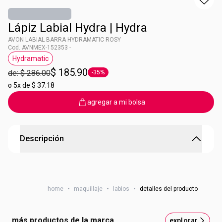
Lápiz Labial Hydra | Hydra
AVON LABIAL BARRA HYDRAMATIC ROSY
Cod. AVNMEX-152353 -
Hydramatic
Etiqueta Hydramatic
$ 185.90
de: $ 286.00
-35%
Etiqueta -35%
o
5x de $ 37.18
agregar a mi bolsa
Descripción
AVON HYDRAMATIC MATTE LAPIZ LAB MAGENTA
Tus labios con un aspecto más hidratado, voluminoso y
suave.
home
•
maquillaje
•
labios
•
detalles del producto
9 tonos mate intenso con la combinación de ácido
hialurónico y glicerina.
Tono:
Hydra Magenta
más productos de la marca
explorar