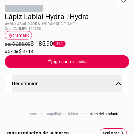
Lápiz Labial Hydra | Hydra
AVON LABIAL BARRA HYDRAMATIC FLAME
Cod. AVNMEX-152353 -
Hydramatic
Etiqueta Hydramatic
$ 185.90
de: $ 286.00
-35%
Etiqueta -35%
o
5x de $ 37.18
agregar a mi bolsa
Descripción
AVON HYDRAMATIC MATTE LAPIZ LAB MAGENTA
Tus labios con un aspecto más hidratado, voluminoso y
suave.
home
•
maquillaje
•
labios
•
detalles del producto
9 tonos mate intenso con la combinación de ácido
hialurónico y glicerina.
Tono:
Hydra Magenta
más productos de la marca
explorar