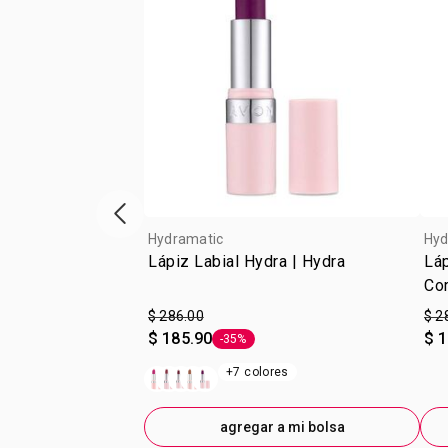
escaparate de productos anterior
Hydramatic
Hyd
Lápiz Labial Hydra | Hydra
Láp
Cor
$ 286.00
$ 2
$ 185.90
$ 
-35%
Etiqueta -35%
+7 colores
agregar a mi bolsa