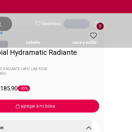
favoritos
entrar
0
to
cabello
casa y estilo
bial Hydramatic Radiante
ol
C RADIANTE LAPIZ LAB ROSE
902 -
 Hydramatic
 185.90
-35%
Etiqueta -35%
agregar a mi bolsa
ón