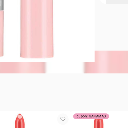
AVON HYDR
Color con br
Labios hidr
con el tiem
Con más del
de la piel
Fortalece la
Ayuda a pre
Con FPS 20
Tono: Coral
*Basado en 
**Basado en 
***Este prod
****Como hi
cupón: GANAMAS