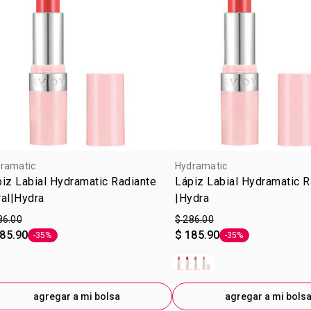
ramatic
Hydramatic
iz Labial Hydramatic Radiante
Lápiz Labial Hydramatic R
al|Hydra
|Hydra
86.00
$ 286.00
185.90
$ 185.90
-35%
-35%
Etiqueta -35%
Etiqueta -35%
agregar a mi bolsa
agregar a mi bols