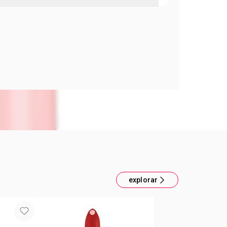
AMATIC RADIANTE LAPIZ LAB CORAL
illo radiante + Centro de ácido hialurónico****
atados, más suaves y voluminosos al instante y
po*
 50% de ingredientes hidratantes y protectores
 barrera de la humectación
venir la resequedad**
***
estudio con consumidores*
un estudio de eficacia clínica
ucto no es protector solar
explorar
aluronato de sodio