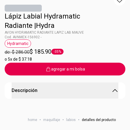
Lápiz Labial Hydramatic
Radiante |Hydra
AVON HYDRAMATIC RADIANTE LAPIZ LAB MAUVE
Cod. AVNMEX-156902 -
Hydramatic
Etiqueta Hydramatic
$ 185.90
de: $ 286.00
-35%
Etiqueta -35%
o
5x de $ 37.18
agregar a mi bolsa
Descripción
AVON HYDRAMATIC RADIANTE LAPIZ LAB CORAL
Color con brillo radiante + Centro de ácido hialurónico****
home
•
maquillaje
•
labios
•
detalles del producto
Labios hidratados, más suaves y voluminosos al instante y
con el tiempo*