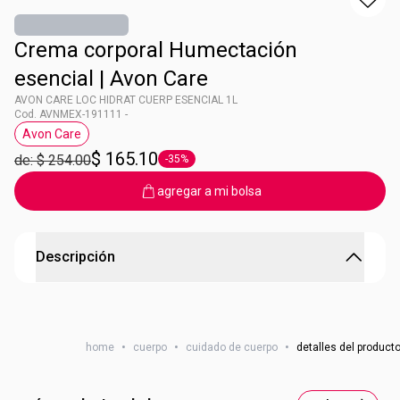
Crema corporal Humectación
esencial | Avon Care
AVON CARE LOC HIDRAT CUERP ESENCIAL 1L
Cod. AVNMEX-191111 -
Avon Care
Etiqueta Avon Care
$ 165.10
de: $ 254.00
-35%
Etiqueta -35%
agregar a mi bolsa
Descripción
AVON CARE LOC HIDRAT CUERP ESENCIAL 1L
Beneficio 6 en 1:
24h de humectación
home
•
cuerpo
•
cuidado de cuerpo
•
detalles del product
Piel nutrida
Hidratación refrescante
Piel con aspecto saludable