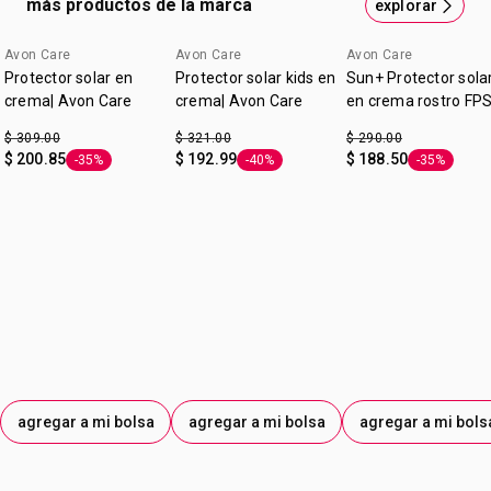
más productos de la marca
explorar
Rápida absorción
No grasosa
Avon Care
Avon Care
Avon Care
Protector solar en
Protector solar kids en
Sun+ Protector sola
crema| Avon Care
crema| Avon Care
en crema rostro FP
50 | Avon Care
$ 309.00
$ 321.00
$ 290.00
$ 200.85
$ 192.99
$ 188.50
-35%
-40%
-35%
Etiqueta -35%
Etiqueta -40%
Etiqueta -3
agregar a mi bolsa
agregar a mi bolsa
agregar a mi bols