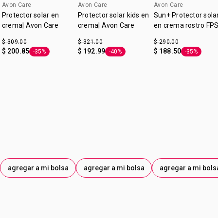
Avon Care
Avon Care
Avon Care
Rápida absorción
Protector solar en
Protector solar kids en
Sun+ Protector sola
No grasosa
crema| Avon Care
crema| Avon Care
en crema rostro FP
50 | Avon Care
$ 309.00
$ 321.00
$ 290.00
$ 200.85
$ 192.99
$ 188.50
-35%
-40%
-35%
Etiqueta -35%
Etiqueta -40%
Etiqueta -3
agregar a mi bolsa
agregar a mi bolsa
agregar a mi bols