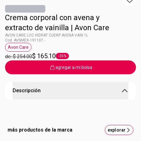
Crema corporal con avena y
extracto de vainilla | Avon Care
AVON CARE LOC HIDRAT CUERP AVENA VAIN 1L
Cod. AVNMEX-191107 -
Avon Care
Etiqueta Avon Care
$ 165.10
de: $ 254.00
-35%
Etiqueta -35%
agregar a mi bolsa
Descripción
AVON CARE LOC HIDRAT CUERP AVENA VAIN 1L
Beneficio 6 en 1:
24h de humectación
Piel nutrida
más productos de la marca
explorar
Hidratación refrescante
Piel con aspecto saludable