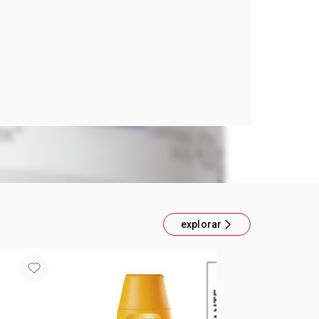
 CREMA FAC ACLARADO DIA 400G
explorar