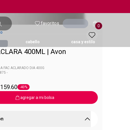
favoritos
entrar
0
to
cabello
casa y estilo
CLARA 400ML | Avon
ol
A FAC ACLARADO DIA 400G
875 -
 Avon Care
 159.60
-40%
Etiqueta -40%
agregar a mi bolsa
ón