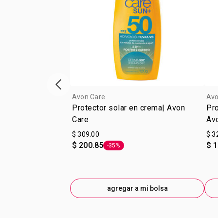
escaparate de productos anterior
Avon Care
Avo
Protector solar en crema| Avon
Pro
Care
Av
$ 309.00
$ 3
$ 200.85
$ 
-35%
Etiqueta -35%
agregar a mi bolsa