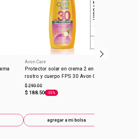
Próxima presenta
Avon Care
Avon Care
rema
Protector solar en crema 2 en 1
Crema corpor
rostro y cuerpo FPS 30 Avon Care
Care
Sun+
$ 290.00
$ 254.00
$ 188.50
$ 165.10
-35%
-35
Etiqueta -35%
Eti
a
agregar a mi bolsa
ag