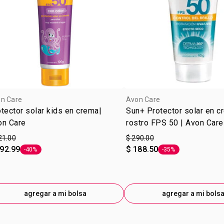
n Care
Avon Care
tector solar kids en crema|
Sun+ Protector solar en c
on Care
rostro FPS 50 | Avon Care
21.00
$ 290.00
192.99
$ 188.50
-40%
-35%
Etiqueta -40%
Etiqueta -35%
agregar a mi bolsa
agregar a mi bols