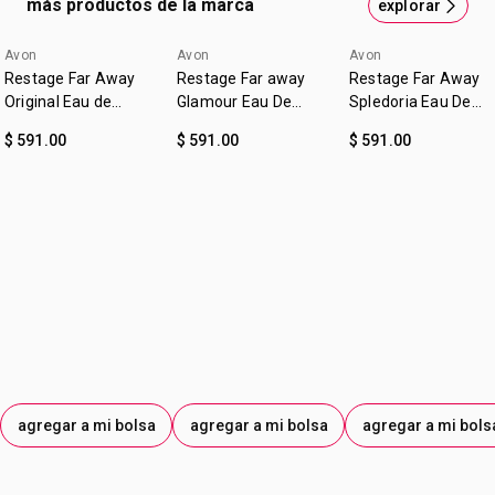
más productos de la marca
explorar
Uso:
Aplicar en puntos de pulso.
AVON:
Innovación y tendencias en cada producto.
Avon
Avon
Avon
Restage Far Away
Restage Far away
Restage Far Away
Original Eau de
Glamour Eau De
Spledoria Eau De
Parfum | Avon
Parfum | Avon
Parfum | Avon
$ 591.00
$ 591.00
$ 591.00
agregar a mi bolsa
agregar a mi bolsa
agregar a mi bols