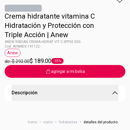
Crema hidratante vitamina C
Hidratación y Protección con
Triple Acción | Anew
ANEW RADIAN CREMA HIDRAT VIT C SPF50 50G
Cod. AVNMEX-191122 -
Anew
Etiqueta Anew
$ 189.00
de: $ 292.00
-35%
Etiqueta -35%
agregar a mi bolsa
Descripción
ANEW RADIAN CREMA HIDRAT VIT C SPF50 50G
CREMA HIDRATANTE Y ANTIOXIDANTE CON VITAMINA C
home
•
rostro
•
hidratantes
•
detalles del producto
HIDRATACIÓN Y PROTECCIÓN CON TRIPLE ACCIÓN