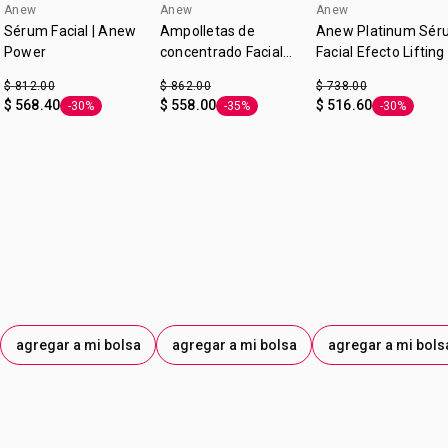
Anew
Anew
Anew
*Basado en un estudio de percepción del consumidor.
Sérum Facial | Anew
Ampolletas de
Anew Platinum Sér
Power
concentrado Facial
Facial Efecto Lifting 
Efecto Relleno 10x
Anew
$ 812.00
$ 862.00
$ 738.00
Protinol | Anew
$ 568.40
$ 558.00
$ 516.60
-30%
-35%
-30%
Etiqueta -30%
Etiqueta -35%
Etiqueta -3
agregar a mi bolsa
agregar a mi bolsa
agregar a mi bols