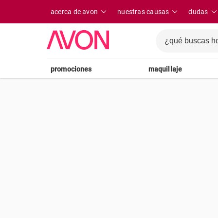
acerca de avon
nuestras causas
dudas
promociones
maquillaje