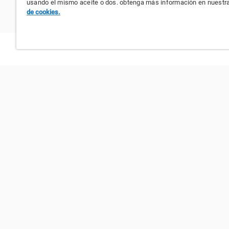
usando el mismo aceite o dos. obtenga más información en nuestr
de cookies.
acerca de avon
consult
avon, una compañía global
conviért
consulto
empresa socialmente responsable
asociación mexicana de venta directa
cámara nacional de la industria de
productos cosméticos