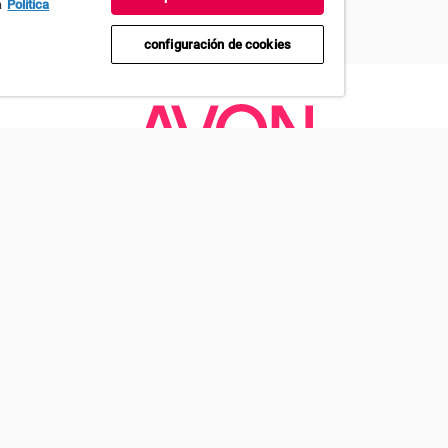
a
Política
configuración de cookies
or/a
ayuda
nuestras causas
ete en
preguntas
promesa contra el cánce
r/a
frecuentes
promesa para acabar con
ayuda y
violencia contra la mujer
contacto
bases legales